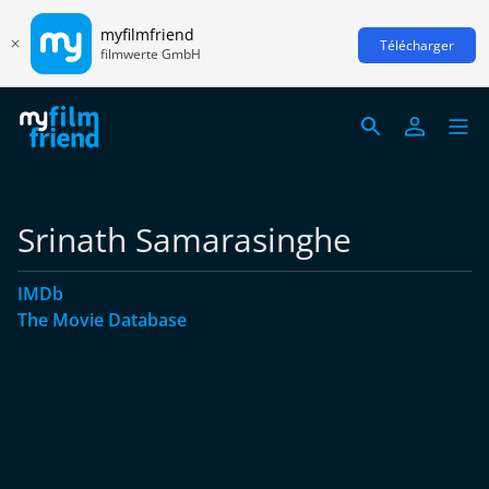
myfilmfriend
Télécharger
filmwerte GmbH
Srinath Samarasinghe
IMDb
The Movie Database