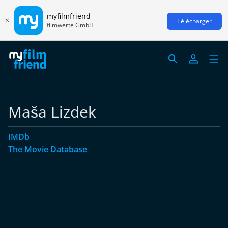
myfilmfriend
Télécharger
filmwerte GmbH
Maša Lizdek
IMDb
The Movie Database