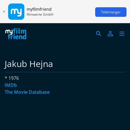
myfilmfriend
Télécharger
filmwerte GmbH
Jakub Hejna
* 1976
IMDb
The Movie Database