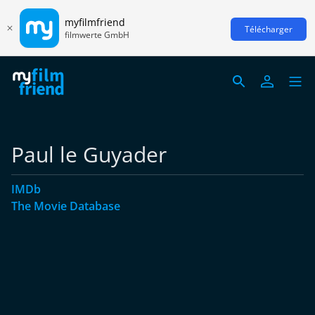
myfilmfriend
Télécharger
filmwerte GmbH
Paul le Guyader
IMDb
The Movie Database