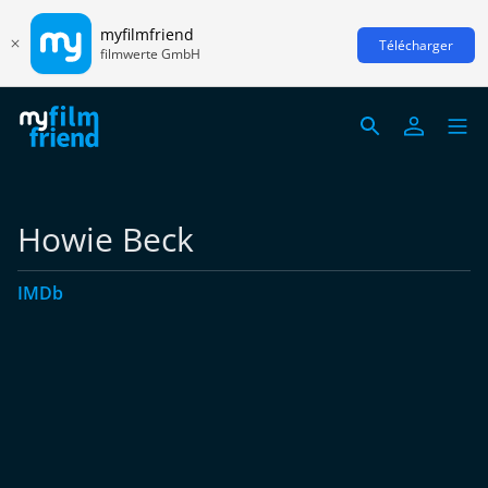
myfilmfriend
Télécharger
filmwerte GmbH
Howie Beck
IMDb