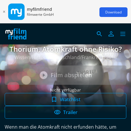
myfilmfriend
Download
filmwerte GmbH
Thorium, Atomkraft ohne Risiko?
Wissen/Historie, Deutschland/Frankreich 2016
Film abspielen
Nicht verfügbar
Watchlist
Trailer
Wenn man die Atomkraft nicht erfunden hätte, um