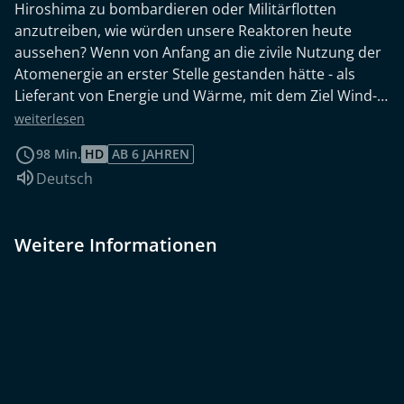
Hiroshima zu bombardieren oder Militärflotten
anzutreiben, wie würden unsere Reaktoren heute
aussehen? Wenn von Anfang an die zivile Nutzung der
Atomenergie an erster Stelle gestanden hätte - als
Lieferant von Energie und Wärme, mit dem Ziel Wind-
und Sonnenenergie zu unterstützen anstatt sie zu
weiterlesen
ersetzen? Dann wären unsere Reaktoren heute
98 Min.
HD
AB 6 JAHREN
vielleicht Thorium-Flüssigsalzreaktoren. Fast ein
Sprache:
Deutsch
Dreivierteljahrhundert nach ihrer Erfindung treten die
Flüssigsalzreaktoren wieder auf den Plan. Gescheitert
mit ersten Prototypen in den 1940er-Jahren, endgültig
Weitere Informationen
aufgegeben im Jahr 1973, werden sie jetzt wieder von
Wissenschaftlern weiterentwickelt. Aber werden sie
sich durchsetzen und die Energieversorgung unseres
Planeten revolutionieren? Die Dokumentation begibt
sich auf die Suche nach Alternativen zur klassischen
Kernenergie.