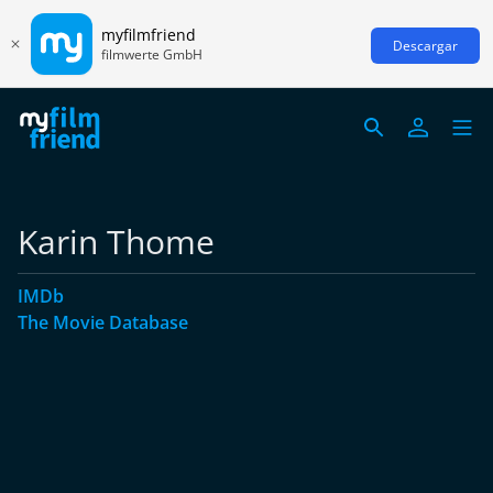
myfilmfriend
Descargar
filmwerte GmbH
Karin Thome
IMDb
The Movie Database