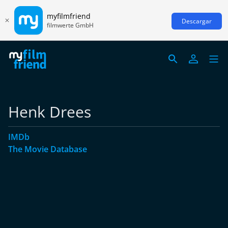
myfilmfriend
Descargar
filmwerte GmbH
Henk Drees
IMDb
The Movie Database