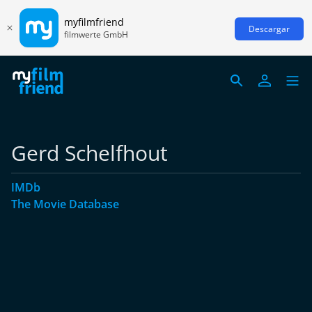
myfilmfriend
Descargar
filmwerte GmbH
Gerd Schelfhout
IMDb
The Movie Database