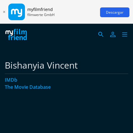
myfilmfriend
Descargar
filmwerte GmbH
Bishanyia Vincent
IMDb
The Movie Database