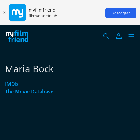
myfilmfriend
Descargar
filmwerte GmbH
Maria Bock
IMDb
The Movie Database