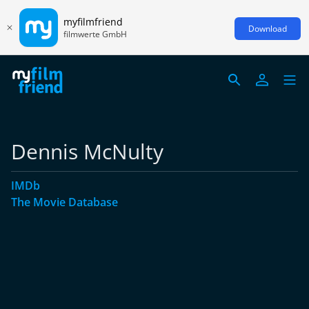
myfilmfriend
Download
filmwerte GmbH
Dennis McNulty
IMDb
The Movie Database