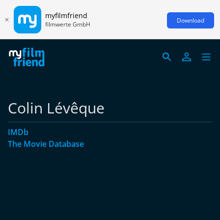
myfilmfriend
Download
filmwerte GmbH
Colin Lévêque
IMDb
The Movie Database