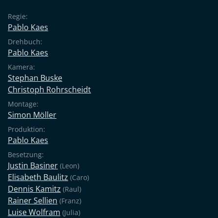
der Typ zu dir gesagt?“ Das verändert für Julia alles.
Regie:
Denn die Droge namens Liebe offenbart ihre
Pablo Kaes
gefährlichen Nebenwirkungen.
Drehbuch:
Pablo Kaes
Kamera:
Stephan Buske
Christoph Rohrscheidt
Montage:
Simon Möller
Produktion:
Pablo Kaes
Besetzung:
Justin Basiner
(Leon)
Elisabeth Baulitz
(Caro)
Dennis Kamitz
(Raul)
Rainer Sellien
(Franz)
Luise Wolfram
(Julia)